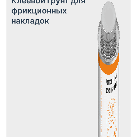
Клеевой грунт для
фрикционных
накладок