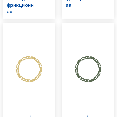
фрикционн
ая
ая