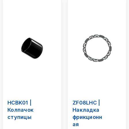
HCBK01 |
ZF08LHC |
Колпачок
Накладка
ступицы
фрикционн
ая