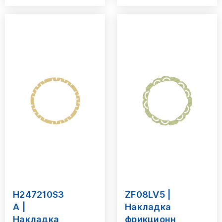
H247210S3
ZF08LV5 |
A |
Накладка
Накладка
фрикционн