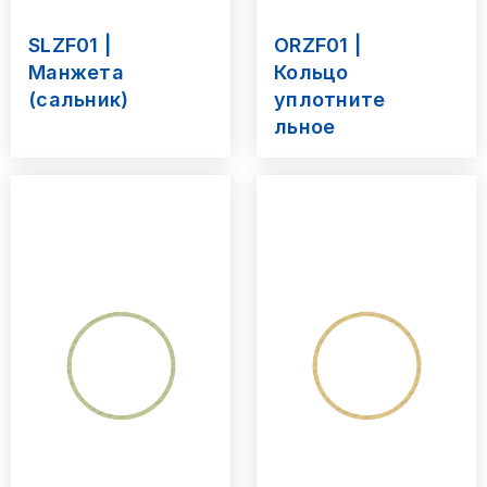
SLZF01 |
ORZF01 |
Манжета
Кольцо
(сальник)
уплотните
льное